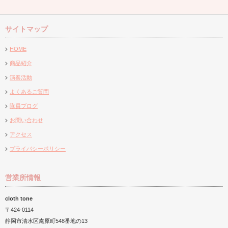
サイトマップ
桜ヶ丘様ク
『あおば』様にて販売会
3周年のセレクトプラザ
福祉のまつり2018
致しました
HOME
商品紹介
演奏活動
よくあるご質問
隊員ブログ
お問い合わせ
アクセス
プライバシーポリシー
営業所情報
cloth tone
〒424-0114
静岡市清水区庵原町548番地の13