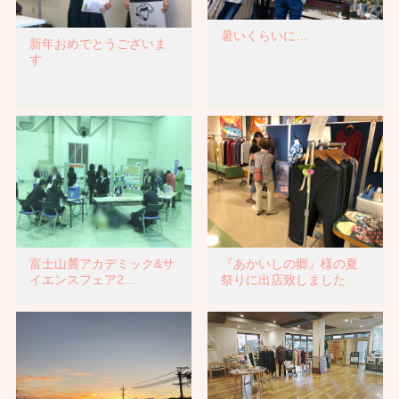
暑いくらいに…
新年おめでとうございま
す
富士山麓アカデミック&サ
『あかいしの郷』様の夏
イエンスフェア2…
祭りに出店致しました