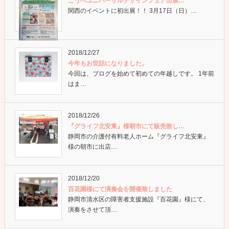
こうべユニバーサルデザインフェア出展…
関西のイベントに初出展！！ 3月17日（日）…
2018/12/27
今年もお世話になりました。
今回は、ブログを始めて初めての年越しです。 1年前
はま…
2018/12/26
『グライフ北安東』様朝市にて販売致し…
静岡市の介護付有料老人ホーム『グライフ北安東』
様の朝市に出店…
2018/12/20
百花園様にて演奏会を開催致しました
静岡市清水区の障害者支援施設『百花園』様にて、
演奏をさせて頂…