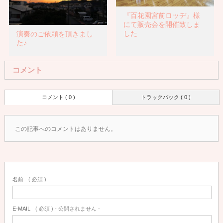
『百花園宮前ロッヂ』様
にて販売会を開催致しま
した
演奏のご依頼を頂きまし
た♪
コメント
コメント ( 0 )
トラックバック ( 0 )
この記事へのコメントはありません。
名前
( 必須 )
E-MAIL
( 必須 ) - 公開されません -