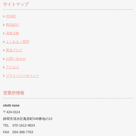
サイトマップ
試着会を開
『愛華の郷』様にて演奏
H.C.R.2018
4月のセレクトプラザ
催致しました…
HOME
商品紹介
演奏活動
よくあるご質問
隊員ブログ
お問い合わせ
アクセス
プライバシーポリシー
営業所情報
cloth tone
〒424-0114
静岡市清水区庵原町548番地の13
TEL 070-1612-9824
FAX 054-368-7763