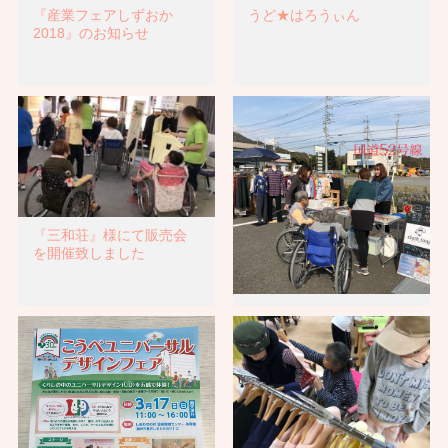
『産業フェアしずおか
うど★はろうぃん
2018』のお知らせ
『三和荘』様にて販売会
を開催致しました
第4回いいとみふれあいマ
ルシェに参加しました