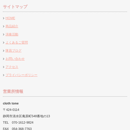
サイトマップ
『久能の里』様秋祭りに
たい
新商品納品のお知らせ
うど★はろうぃん当日
しました
HOME
商品紹介
演奏活動
よくあるご質問
隊員ブログ
お問い合わせ
アクセス
プライバシーポリシー
営業所情報
cloth tone
〒424-0114
静岡市清水区庵原町548番地の13
TEL 070-1612-9824
FAX 054-368-7763