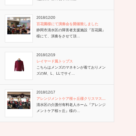
2018/12/20
百花園様にて演奏会を開催致しました
静岡市清水区の障害者支援施設『百花園』
様にて、演奏をさせて頂…
2018/12/19
レイヤード風トップス
こちらはメンズのマネキンが着ておりメン
ズのM、L、LLでサイ…
2018/12/17
アレンジメントケア桜ヶ丘様クリスマス…
清水区の介護付有料老人ホーム『アレンジ
メントケア桜ヶ丘』様の…