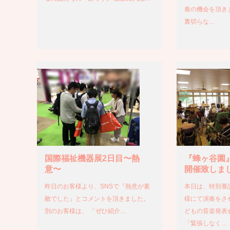
奏の機会を頂き
裏切らな…
国際福祉機器展2日目〜熱
『蜂ヶ谷園
意〜
開催致しま
昨日のお客様より、SNSで『熱意が素
本日は、特別養
敵でした』とコメントを頂きました。
様にて演奏をさ
別のお客様は、 「ぜひ紹介…
どもの音楽発表
「緊張しなく…