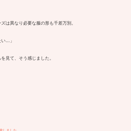
ーズは異なり必要な服の形も千差万別。
たい…」
ちを見て、そう感じました。
。
致しました