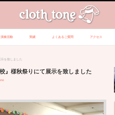
演奏活動
実績
よくあるご質問
アクセス
展示を致しました
学校』様秋祭りにて展示を致しました
one