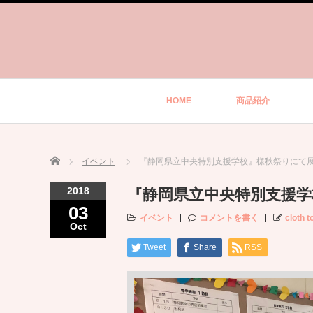
HOME
商品紹介
Home
イベント
『静岡県立中央特別支援学校』様秋祭りにて
2018
『静岡県立中央特別支援
03
イベント
コメントを書く
cloth t
Oct
Tweet
Share
RSS