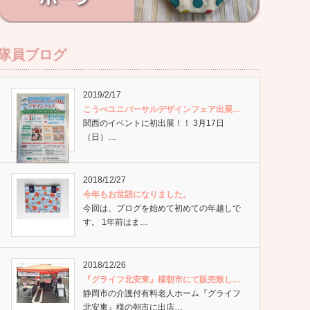
隊員ブログ
2019/2/17
こうべユニバーサルデザインフェア出展…
関西のイベントに初出展！！ 3月17日
（日）…
2018/12/27
今年もお世話になりました。
今回は、ブログを始めて初めての年越しで
す。 1年前はま…
2018/12/26
『グライフ北安東』様朝市にて販売致し…
静岡市の介護付有料老人ホーム『グライフ
北安東』様の朝市に出店…