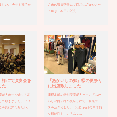
ました。 今年も期待を
月末の職員研修にて商品の紹介をさせ
て頂き、本日の販売…
』様にて演奏会を
『あかいしの郷』様の夏祭り
した
に出店致しました
護老人ホーム蜂ヶ谷園
川根本町の特別養護老人ホーム『あか
せて頂きました。 「子
いしの郷』様の夏祭りにて、販売ブー
会を見に来たみたい」
スを頂きました。 今回は商品の具体的
な機能性を、いろんな…