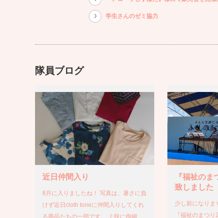
学生さんのゼミ協力
隊員ブログ
近日仲間入り
『福祉のまつ
致しました
8月に入りましたね！ 写真は、暑さに負
少し前になりま
けず近日cloth toneに仲間入りしてくれ
『福祉のまつり2
る商品たちの一部です。 上肢に拘縮…