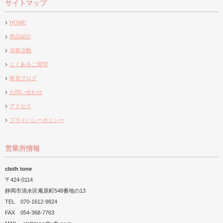
サイトマップ
『亀寿の郷』様にぎやか祭りに
『海山荘』様の夏祭りに出店致
『静岡県立中央特別支援
て販売、演奏…
しました
様秋祭りにて…
HOME
商品紹介
演奏活動
よくあるご質問
隊員ブログ
お問い合わせ
アクセス
プライバシーポリシー
営業所情報
cloth tone
〒424-0114
静岡市清水区庵原町548番地の13
TEL 070-1612-9824
FAX 054-368-7763