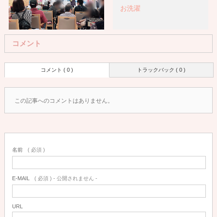
お洗濯
コメント
『亀寿の郷』様にぎやか
コメント ( 0 )
トラックバック ( 0 )
祭りにて販売、演奏致し
ました…
この記事へのコメントはありません。
名前
( 必須 )
E-MAIL
( 必須 ) - 公開されません -
URL