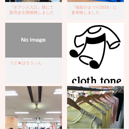
『福祉のまつり2018』に
『オアシス入江』様にて
参加致しました
販売会を開催致しました
うど★はろうぃん
『cloth tone』の由来