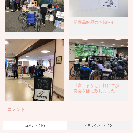
新商品納品のお知らせ
第4回いいとみふれあいマ
ルシェに参加しました
『富士まかど』様にて演
奏会を開催致しました
コメント
『アレンジメントケア桜
コメント ( 0 )
トラックバック ( 0 )
ヶ丘』様にて販売会を開
催致し…