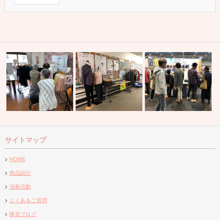
サイトマップ
『アゴーラしずはた』様にて販
『静岡県立中央特別支援学校』
産業フェアしずおか2018
した♪
売会を開催致…
様秋祭りにて…
店致しまし…
HOME
商品紹介
演奏活動
よくあるご質問
隊員ブログ