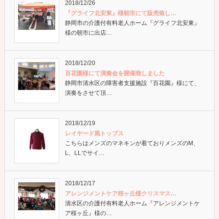
2018/12/26
『グライフ北安東』様朝市にて販売致し…
静岡市の介護付有料老人ホーム『グライフ北安東』
様の朝市に出店…
2018/12/20
百花園様にて演奏会を開催致しました
静岡市清水区の障害者支援施設『百花園』様にて、
演奏をさせて頂…
2018/12/19
レイヤード風トップス
こちらはメンズのマネキンが着ておりメンズのM、
L、LLでサイ…
2018/12/17
アレンジメントケア桜ヶ丘様クリスマス…
清水区の介護付有料老人ホーム『アレンジメントケ
ア桜ヶ丘』様の…