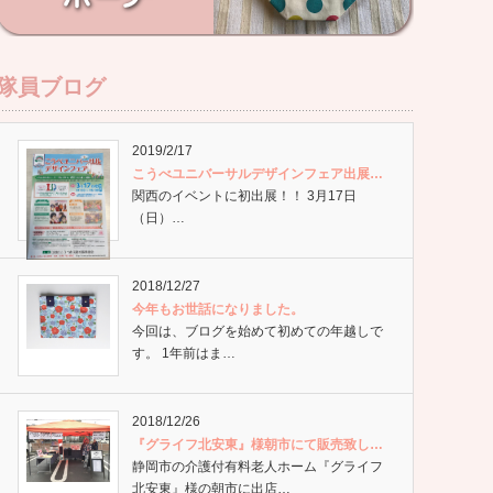
隊員ブログ
2019/2/17
こうべユニバーサルデザインフェア出展…
関西のイベントに初出展！！ 3月17日
（日）…
2018/12/27
今年もお世話になりました。
今回は、ブログを始めて初めての年越しで
す。 1年前はま…
2018/12/26
『グライフ北安東』様朝市にて販売致し…
静岡市の介護付有料老人ホーム『グライフ
北安東』様の朝市に出店…