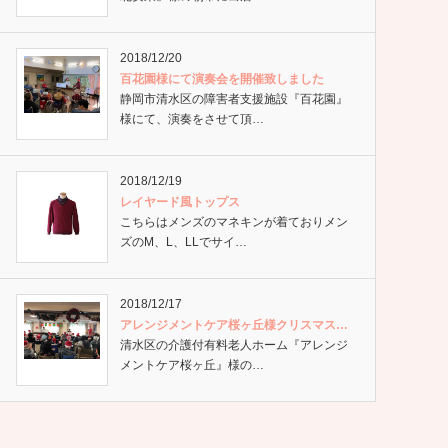
2018/12/20
百花園様にて演奏会を開催致しました
静岡市清水区の障害者支援施設『百花園』
様にて、演奏をさせて頂…
2018/12/19
レイヤード風トップス
こちらはメンズのマネキンが着ておりメン
ズのM、L、LLでサイ…
2018/12/17
アレンジメントケア桜ヶ丘様クリスマス…
清水区の介護付有料老人ホーム『アレンジ
メントケア桜ヶ丘』様の…