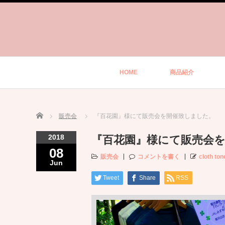
HOME
商品紹介
Home
販売会
『百花園』様にて販売会を開催致しました。
2018
『百花園』様にて販売会
08
販売会
コメントを書く
cloth ton
Jun
Tweet
Share
RSS