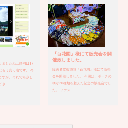
『百花園』様にて販売会を開
催致しました。
りましたね…静岡は17
障害者支援施設『百花園』様にて販売
はもう真っ暗です。 今
会を開催しました。 今回は、ポーチの
ですが、それでも少し
柄が20種類を超えた記念の販売会でし
てき…
た。 ファス…