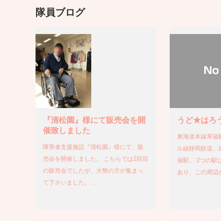
隊員ブログ
『清松園』様にて販売会を開
うど★はろ
催致しました
東海道本線草薙
障害者支援施設『清松園』様にて、販
ル線静岡鉄道…
売会を開催しました。 こちらでは2回目
薙駅。 2つの駅
の販売会でしたが、大勢の方が集まっ
あり、この周辺
て下さいました。 …