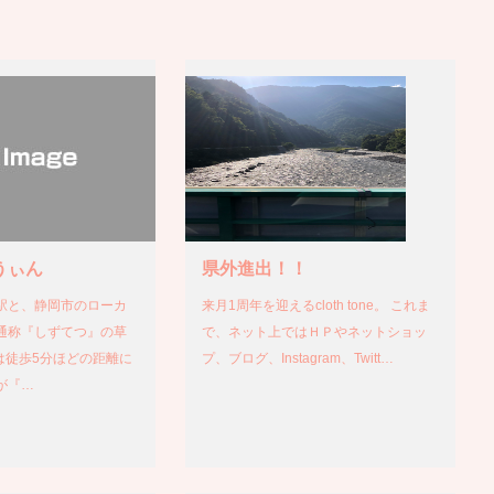
うぃん
県外進出！！
駅と、静岡市のローカ
来月1周年を迎えるcloth tone。 これま
通称『しずてつ』の草
で、ネット上ではＨＰやネットショッ
は徒歩5分ほどの距離に
プ、ブログ、Instagram、Twitt…
が『…