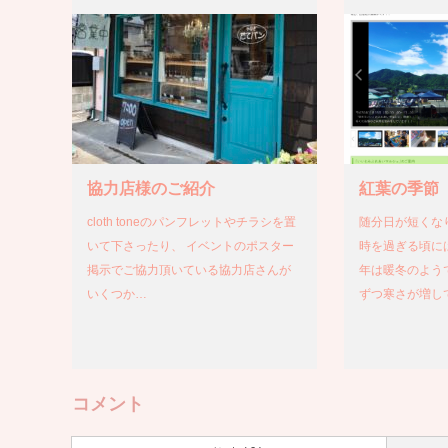
協力店様のご紹介
紅葉の季節
cloth toneのパンフレットやチラシを置
随分日が短くな
いて下さったり、 イベントのポスター
時を過ぎる頃に
掲示でご協力頂いている協力店さんが
年は暖冬のよう
いくつか…
ずつ寒さが増し
コメント