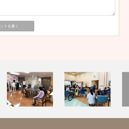
』
『アゴーラしずはた』様にて販
『なかざと』様にて演奏会を開
『