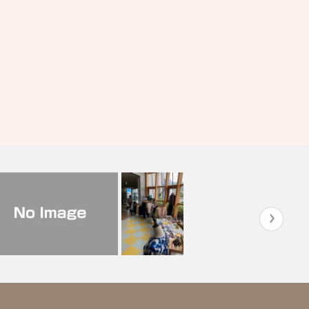
グライフ北安東』様合同販売
『有度の里』様の敬老会にて販